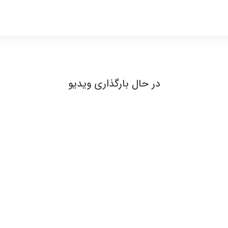
یو ف - 1 از5 - معرفی
در حال بارگذاری ویدیو
ندی‌های تکمیل