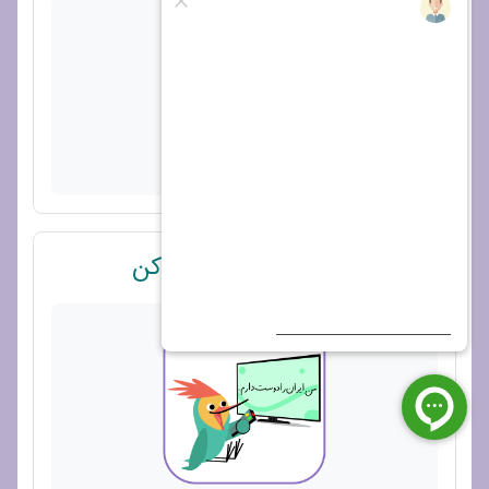
پیوند
درخت‌کاری _ بخوان و حفظ کن