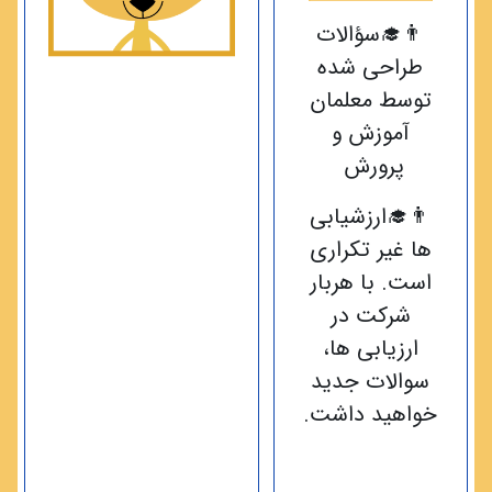
👨‍🎓سؤالات
طراحی شده
توسط معلمان
آموزش و
پرورش
👨‍🎓ارزشیابی
ها غیر تکراری
است. با هربار
شرکت در
ارزیابی ها،
سوالات جدید
خواهید داشت.