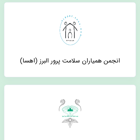
انجمن همیاران سلامت پرور البرز (اهسا)