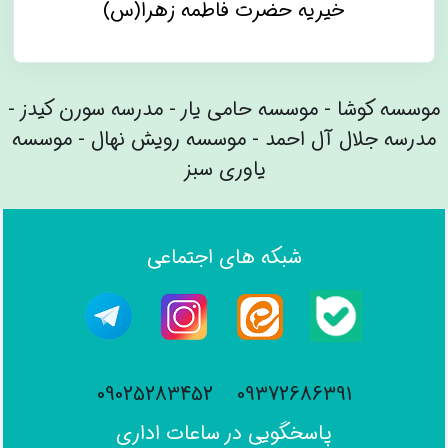
خیریه حضرت فاطمه زهرا(س)
موسسه کوشا - موسسه حامی یار - مدرسه سورن کیدز -
مدرسه جلال آل احمد - موسسه رویش نهال - موسسه
یاوری سبز
شبکه های اجتماعی
09025283452
09372686391
پاسخگویی در ساعات اداری