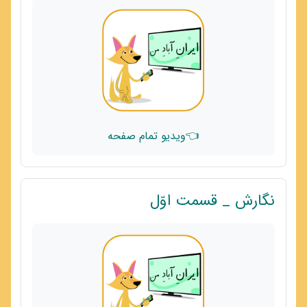
👈ویدیو تمام صفحه
پیوند
نگارش _ قسمت اوّل