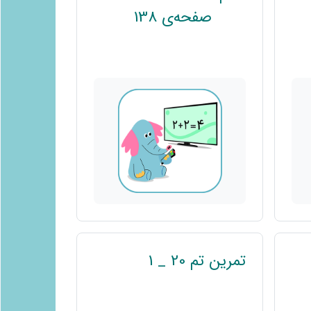
پیوند
صفحه‌ی 138
تمرین تم 20 _ 1
وند