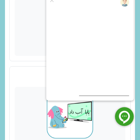
پیوند
ویدیو واو - 2 از 5 - بازی