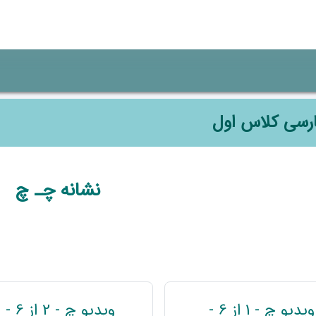
رسی کلاس اول
وضوعی
نشانه چـ چ
ویدیو چ - 1 از 6 -
ویدیو چ - 2 از 6 -