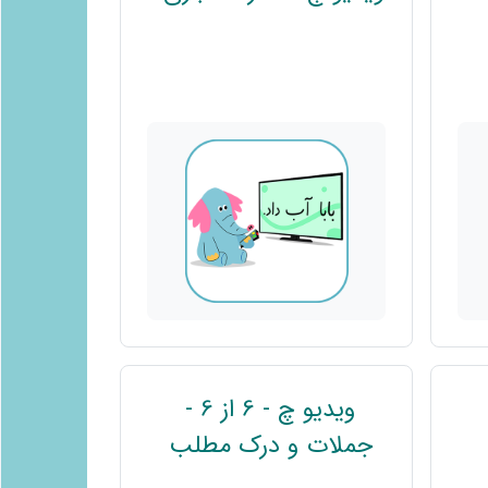
وند
ویدیو چ - 6 از 6 -
ند
پیوند
جملات و درک مطلب