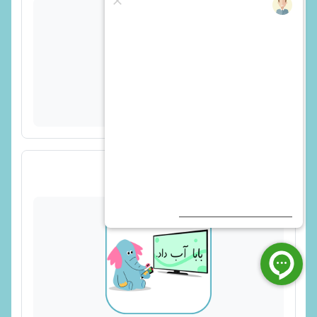
پیوند
ویدیو ط - 2 از 5 - بازی