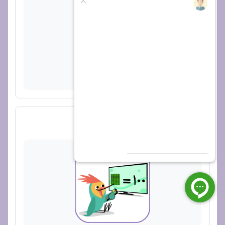
پیوند
ویدیو 2 از 5 - پول