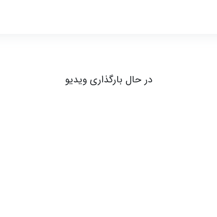
یو اُ استثنا -5 از 5 - درک مطلب
در حال بارگذاری ویدیو
ندی‌های تکمیل