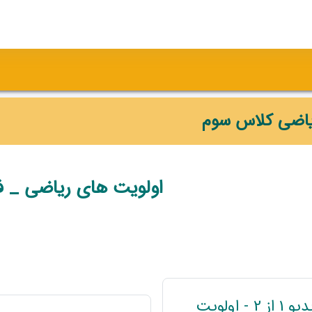
یاضی کلاس سوم
وضوعی
اولویت های ریاضی _ ف
ویدیو 1 از 2 - اولویت