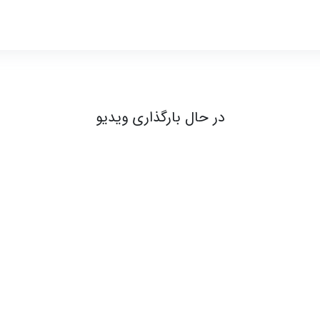
 15 از 16 - مساحت
در حال بارگذاری ویدیو
ندی‌های تکمیل
👈ویدیو تمام صفحه